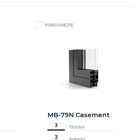
POROVNEJTE
MB-79N Casement
3
Těsnění
3
Komory