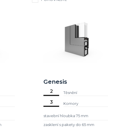
Genesis
2
Těsnění
3
Komory
stavební hloubka 75 mm
m
zasklení s pakety do 65 mm