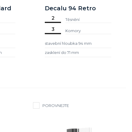
dard
Decalu 94 Retro
2
Těsnění
3
Komory
stavební hloubka 94 mm
m
zasklení do 71 mm
POROVNEJTE