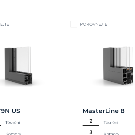
EJTE
POROVNEJTE
79N US
MasterLine 8
2
Těsnění
Těsnění
3
Komory
Komory