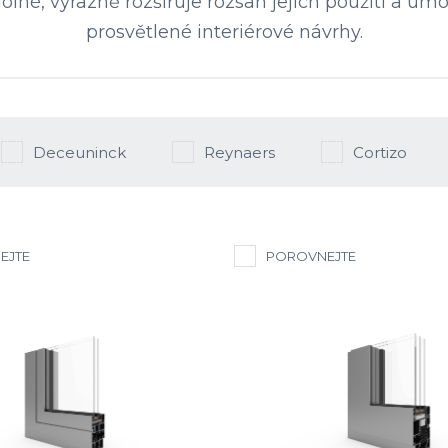
dolné, výrazně rozšiřuje rozsah jejich použití a u
prosvětlené interiérové ​​návrhy.
Deceuninck
Reynaers
Cortizo
EJTE
POROVNEJTE