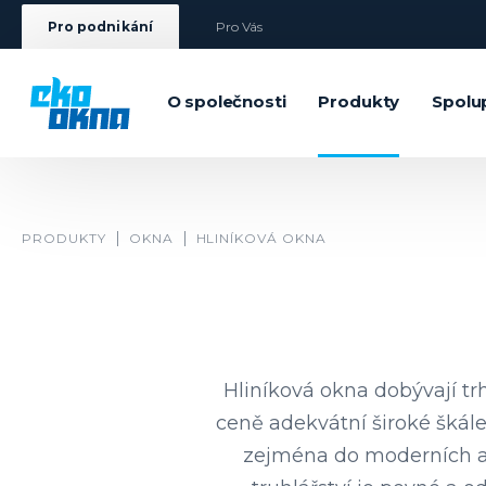
Pro podnikání
Pro Vás
O společnosti
Produkty
Spolu
PRODUKTY
OKNA
HLINÍKOVÁ OKNA
Hliníková okna dobývají tr
ceně adekvátní široké škále 
zejména do moderních ar