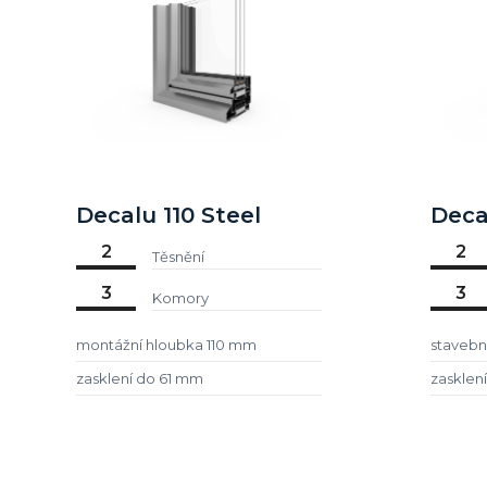
Decalu 110 Steel
Deca
2
2
Těsnění
3
3
Komory
montážní hloubka 110 mm
stavebn
zasklení do 61 mm
zasklen