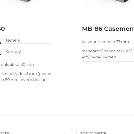
60
MB-86 Casemen
Těsnění
stavební hloubka 77 mm
standardní paket zasklení
Komory
4th/16Ar/4/16Ar/4th
ní hloubka 60 mm
ací pakety do 41 mm (pevné
 do 50 mm (dveře/otvírací
EJTE
POROVNEJTE