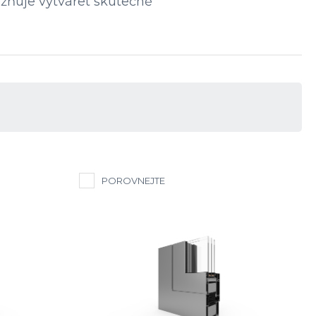
možňuje vytvářet skutečně
POROVNEJTE