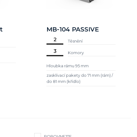
t
MB-104 PASSIVE
2
Těsnění
3
Komory
Hloubka rámu 95 mm
zasklívací pakety do 71 mm (rám) /
do 81 mm (křídlo)
POROVNEJTE