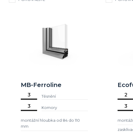
MB-Ferroline
Ecof
3
2
Těsnění
3
3
Komory
montážní hloubka od 84 do 110
montáž
mm
zasklív