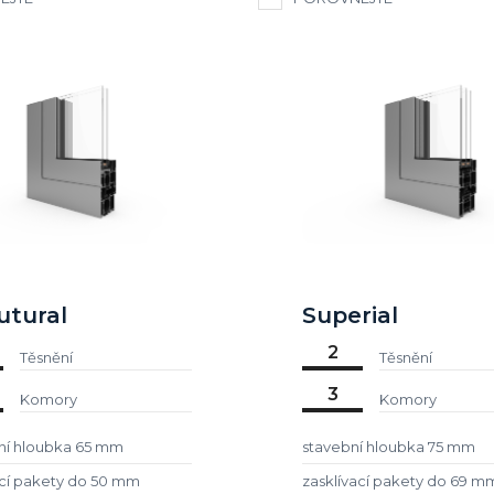
utural
Superial
2
Těsnění
Těsnění
3
Komory
Komory
ní hloubka 65 mm
stavební hloubka 75 mm
ací pakety do 50 mm
zasklívací pakety do 69 m