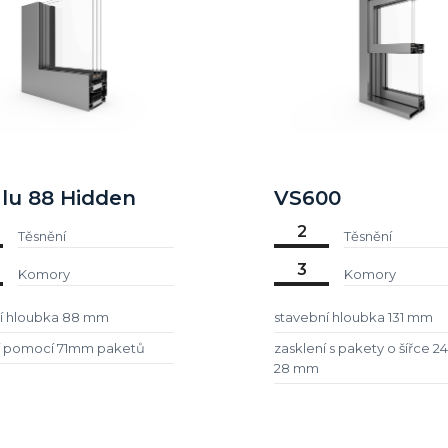
lu 88 Hidden
VS600
2
Těsnění
Těsnění
3
Komory
Komory
í hloubka 88 mm
stavební hloubka 131 mm
í pomocí 71mm paketů
zasklení s pakety o šířce 
28 mm