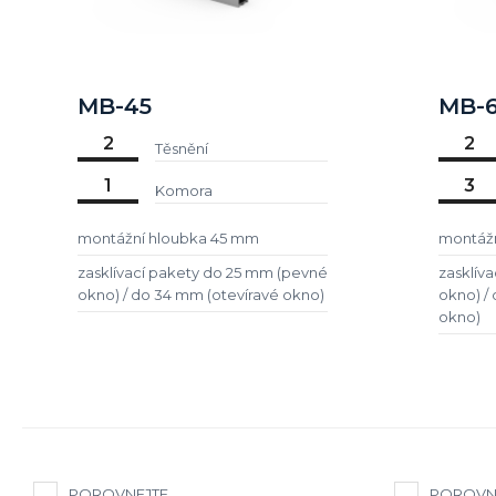
MB-45
MB-
2
2
Těsnění
1
3
Komora
montážní hloubka 45 mm
montáž
zasklívací pakety do 25 mm (pevné
zasklív
okno) / do 34 mm (otevíravé okno)
okno) /
okno)
POROVNEJTE
POROVN