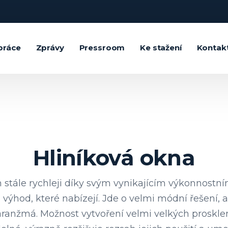
práce
Zprávy
Pressroom
Ke stažení
Kontak
Hliníková okna
h stále rychleji díky svým vynikajícím výkonnostn
výhod, které nabízejí. Jde o velmi módní řešení, a 
anžmá. Možnost vytvoření velmi velkých prosklení