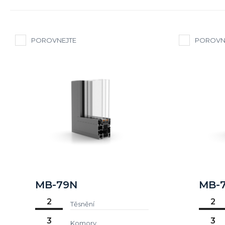
POROVNEJTE
POROVN
MB-79N
MB-
2
2
Těsnění
3
3
Komory