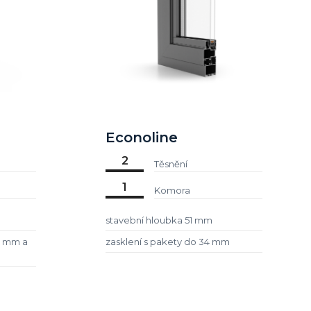
Econoline
2
Těsnění
1
Komora
stavební hloubka 51 mm
24 mm a
zasklení s pakety do 34 mm