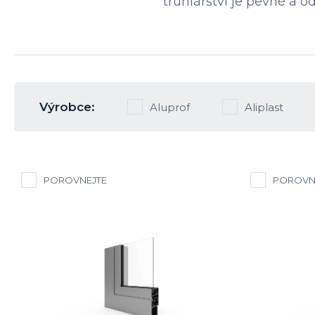
truhlářství je pevné a o
Výrobce:
Aluprof
Aliplast
POROVNEJTE
POROVN