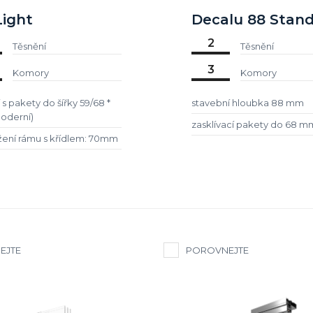
ight
Decalu 88 Stan
2
Těsnění
Těsnění
3
Komory
Komory
 s pakety do šířky 59/68 *
stavební hloubka 88 mm
oderní)
zasklívací pakety do 68 m
ožení rámu s křídlem: 70mm
EJTE
POROVNEJTE