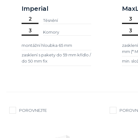
Imperial
MaxL
2
3
Těsnění
3
3
Komory
montážní hloubka 65 mm
zasklení
mm (* M
zasklení s pakety do 59 mm křídlo /
do 50 mm fix
min. sl
POROVNEJTE
POROVN