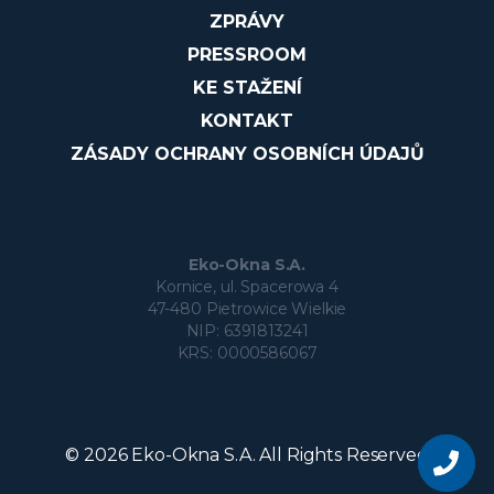
ZPRÁVY
PRESSROOM
KE STAŽENÍ
KONTAKT
ZÁSADY OCHRANY OSOBNÍCH ÚDAJŮ
Eko-Okna S.A.
Kornice, ul. Spacerowa 4
47-480 Pietrowice Wielkie
NIP: 6391813241
KRS: 0000586067
Zeptejte
se
© 2026 Eko-Okna S.A. All Rights Reserved
na
produkt