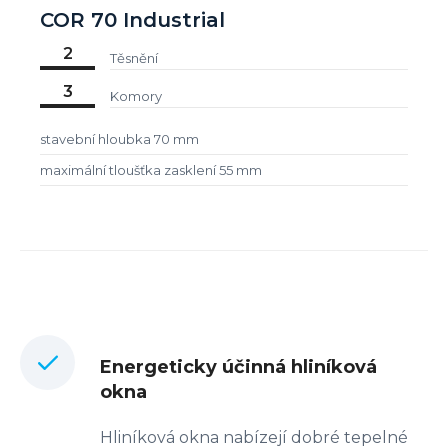
COR 70 Industrial
2
Těsnění
3
Komory
stavební hloubka 70 mm
maximální tloušťka zasklení 55 mm
Energeticky účinná hliníková
okna
Hliníková okna nabízejí dobré tepelné