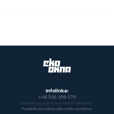
Infolinka:
+48 506 998 579
Kontakt pouze pro nové firemní zákazníky.
Poplatek za volání podle ceníku operátora.