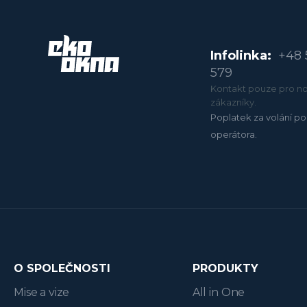
Infolinka:
+48 
579
Kontakt pouze pro no
zákazníky.
Poplatek za volání po
operátora.
O SPOLEČNOSTI
PRODUKTY
Mise a vize
All in One