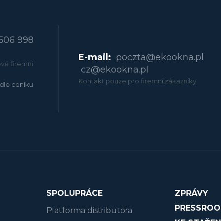
506 998
E-mail:
poczta@ekookna.pl
vé firemní
cz@ekookna.pl
Kontakt pouze pro firemní zákazníky.
dle ceníku
SPOLUPRÁCE
ZPRÁVY
PRESSRO
Platforma distributora