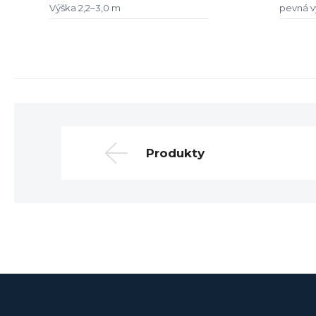
Výška 2,2–3,0 m
pevná v
Produkty