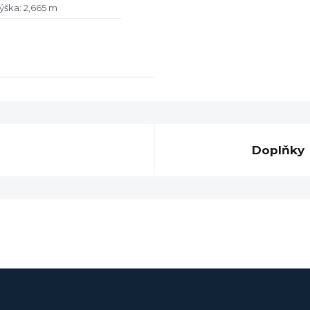
ýška: 2,665 m
Doplňky