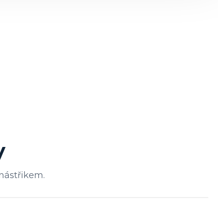
y
nástřikem.