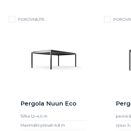
POROVNEJTE
POROVN
Pergola Nuun Eco
Perg
Šířka 1,2–4,0 m
pevná ší
Maximální přesah 6,8 m
výsuv 3,