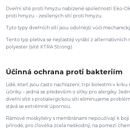
Dveřní sítě proti hmyzu nabízené společností Eko-Okn
proti hmyzu - zesílených sítí proti hmyzu.
Tyto typy dveřních sítí jsou odolnější vůči mechanický
Tento typ pletiva se nejčastěji vyrábí z alternativníc
polyester (sítě XTRA Strong).
Účinná ochrana proti bakteriím
Lidé, kteří jsou často nachlazení, trpí bolestmi v krku
účinky – jedná se především o síťky pro alergiky. Jed
dveřní sítě s protialergickou sítí eliminujeme probl
stává se extrémně úpornou.
Rámové moskytiéry s membránami nepoužívají k boji s 
přírodě, pro člověka zcela neškodný, na pomezí chemie