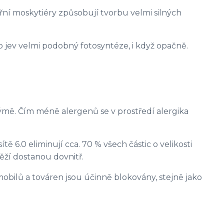
řní moskytiéry způsobují tvorbu velmi silných
o jev velmi podobný fotosyntéze, i když opačně.
é rýmě. Čím méně alergenů se v prostředí alergika
ě 6.0 eliminují cca. 70 % všech částic o velikosti
těží dostanou dovnitř.
obilů a továren jsou účinně blokovány, stejně jako