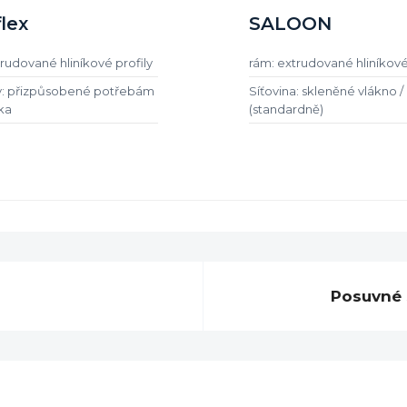
lex
SALOON
rudované hliníkové profily
rám: extrudované hliníkové
: přizpůsobené potřebám
Síťovina: skleněné vlákno 
ka
(standardně)
Posuvné 