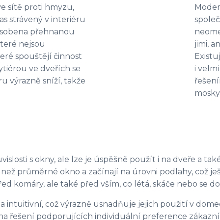
 sítě proti hmyzu,
Modern
s strávený v interiéru
společ
působena přehnanou
neomez
které nejsou
jimi, 
eré spouštějí činnost
Existu
tiérou ve dveřích se
i velm
ru výrazně sníží, takže
řešení
moskyt
losti s okny, ale lze je úspěšně použít i na dveře a tak
ž průměrné okno a začínají na úrovni podlahy, což je
ed komáry, ale také před vším, co létá, skáče nebo se do
á a intuitivní, což výrazně usnadňuje jejich použití v do
a řešení podporujících individuální preference zákazní