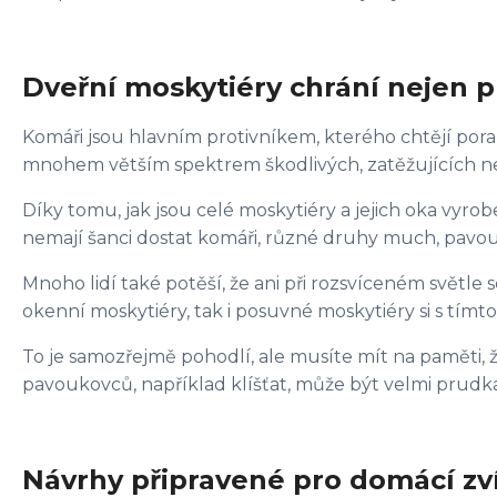
Dveřní moskytiéry chrání nejen 
Komáři jsou hlavním protivníkem, kterého chtějí poraz
mnohem větším spektrem škodlivých, zatěžujících 
Díky tomu, jak jsou celé moskytiéry a jejich oka vyro
nemají šanci dostat komáři, různé druhy much, pavouci, k
Mnoho lidí také potěší, že ani při rozsvíceném světle 
okenní moskytiéry, tak i posuvné moskytiéry si s tí
To je samozřejmě pohodlí, ale musíte mít na paměti
pavoukovců, například klíšťat, může být velmi prudká
Návrhy připravené pro domácí zv