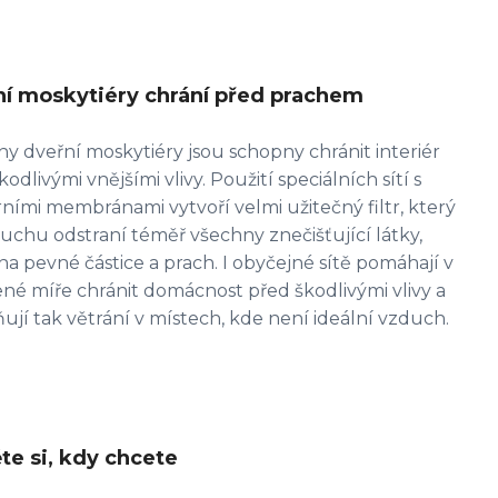
í moskytiéry chrání před prachem
y dveřní moskytiéry jsou schopny chránit interiér
kodlivými vnějšími vlivy. Použití speciálních sítí s
ími membránami vytvoří velmi užitečný filtr, který
uchu odstraní téměř všechny znečišťující látky,
a pevné částice a prach. I obyčejné sítě pomáhají v
é míře chránit domácnost před škodlivými vlivy a
jí tak větrání v místech, kde není ideální vzduch.
te si, kdy chcete