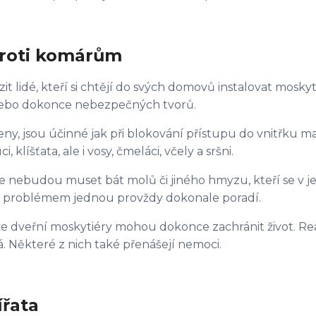
proti komárům
it lidé, kteří si chtějí do svých domovů instalovat mosky
nebo dokonce nebezpečných tvorů.
beny, jsou účinné jak při blokování přístupu do vnitřku 
líšťata, ale i vosy, čmeláci, včely a sršni.
se nebudou muset bát molů či jiného hmyzu, kteří se v je
mto problémem jednou provždy dokonale poradí.
, že dveřní moskytiéry mohou dokonce zachránit život.
. Některé z nich také přenášejí nemoci.
ířata