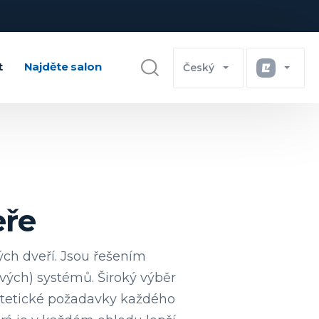
t
Najděte salon
Český
eře
ých dveří. Jsou řešením
ých) systémů. Široký výběr
stetické požadavky každého