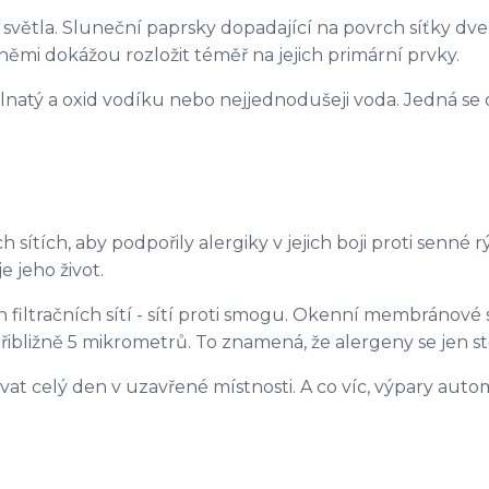
 světla. Sluneční paprsky dopadající na povrch síťky dve
ísněmi dokážou rozložit téměř na jejich primární prvky.
elnatý a oxid vodíku nebo nejjednodušeji voda. Jedná se 
h sítích, aby podpořily alergiky v jejich boji proti senn
e jeho život.
iltračních sítí - sítí proti smogu. Okenní membránové sít
 přibližně 5 mikrometrů. To znamená, že alergeny se jen s
at celý den v uzavřené místnosti. A co víc, výpary autom