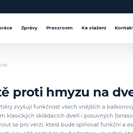
práce
Zprávy
Pressroom
Ke stažení
Kontak
VEŘE
tě proti hmyzu na dv
tiéry zvyšují funkčnost všech vnějších a balkonov
klasických skládacích dveří i posuvných (terasov
ut se pro verzi, která bude splňovat funkční a e