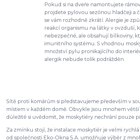
Pokud si na dveře namontujete rámove
projdete pylovou sezónou hladčeji a ča
se vám rozhodně zkrátí. Alergie je z
reakcí organismu na látky v ovzduší, 
nebezpečné, ale obsahují bílkoviny, kt
imunitního systému. S vhodnou mosky
množství pylu pronikajícího do interié
alergik nebude tolik podrážděn.
Sítě proti komárům si představujeme především v souvis
místem v každém domě. Obvykle jsou mnohem větší ne
důležité si uvědomit, že moskytiéry nechrání pouze př
Za zmínku stojí, že instalace moskytiér je velmi rychl
od společnosti Eko-Okna S.A. umožňuje výběr z mnoh