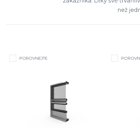
zákazníka. Díky své trvanli
než jed
POROVNEJTE
POROVN