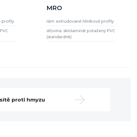
MRO
 profily
rám: extrudované hliníkové profily
/ PVC
síťovina: sklolaminát potažený PVC
(standardně)
sítě proti hmyzu