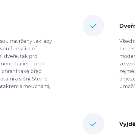
Dveřn
jsou navrženy tak, aby
Všechn
Svou funkci plní
před š
í dveře, tak pro
modern
innou bariéru proti
ze vzd
 chrání také před
zejmén
sami a sršni. Stejně
omezen
ntaktem s mouchami,
umožňu
Vyjdě