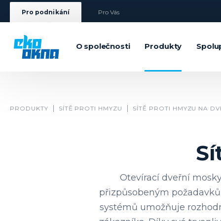
Pro podnikání
Pro Vás
O společnosti
Produkty
Spolu
PRODUKTY
SÍTĚ PROTI HMYZU
SÍTĚ PROTI HMYZU NA D
Sí
Otevírací dveřní mosky
přizpůsobeným požadavkům 
systémů umožňuje rozhodno