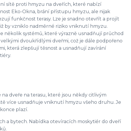
í sítě proti hmyzu na dveřích, které nabízí
nost Eko-Okna, brání přístupu hmyzu, ale nijak
ují funkčnost terasy. Lze je snadno otevřít a projít
aniž by vzniklo nadměrné riziko vniknutí hmyzu.
je několik systémů, které výrazně usnadňují průchod
i velkými dvoukřídlými dveřmi, což je dále podpořeno
mi, která zlepšují těsnost a usnadňují zavírání
iéry.
é na dveře na terasu, které jsou někdy citlivým
ště více usnadňuje vniknutí hmyzu všeho druhu. Je
konce plazí.
mech a bytech. Nabídka otevíracích moskytiér do dveří
ků.