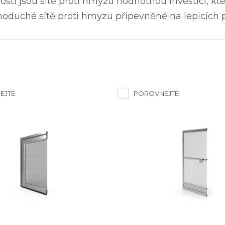
vosti jsou sítě proti hmyzu hodnotnou investicí, kt
noduché sítě proti hmyzu připevněné na lepicích 
EJTE
POROVNEJTE