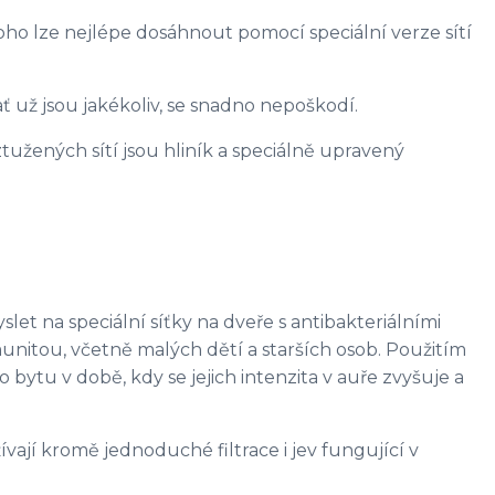
oho lze nejlépe dosáhnout pomocí speciální verze sítí
ať už jsou jakékoliv, se snadno nepoškodí.
ztužených sítí jsou hliník a speciálně upravený
slet na speciální síťky na dveře s antibakteriálními
munitou, včetně malých dětí a starších osob. Použitím
ytu v době, kdy se jejich intenzita v auře zvyšuje a
ají kromě jednoduché filtrace i jev fungující v