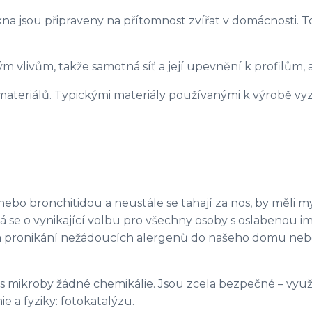
a jsou připraveny na přítomnost zvířat v domácnosti. T
m vlivům, takže samotná síť a její upevnění k profilům, 
h materiálů. Typickými materiály používanými k výrobě vy
 nebo bronchitidou a neustále se tahají za nos, by měli my
ná se o vynikající volbu pro všechny osoby s oslabenou i
ém pronikání nežádoucích alergenů do našeho domu nebo b
mikroby žádné chemikálie. Jsou zcela bezpečné – využív
 a fyziky: fotokatalýzu.