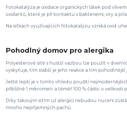
Fotokatalýza je oxidace organických látek pod vlivem
oxidantů, které je při kontaktu s bakteriemi, viry a pl
Na síťkách využívajících fotokatalýzu vzniká oxid uh
Pohodlný domov pro alergika
Polyesterové sítě s hustší vazbou lze použít v dveřníc
vyskytuje, tím slabší je jeho reakce a tím pohodlnější j
Ještě lepší je v tomto ohledu použití nejmodernějších f
přibližně 1 mikrometr a téměř 100 % částic o velikosti
Díky takovým sítím už alergici nebudou nuceni zůstáv
mnoho nepříjemných pachů.