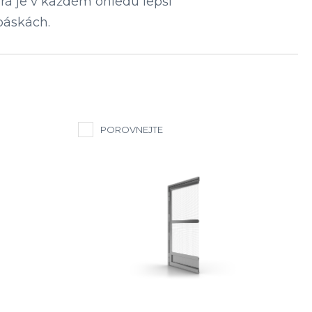
erá je v každém ohledu lepší
páskách.
POROVNEJTE