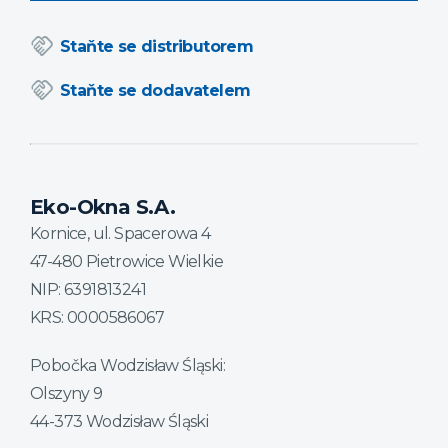
handshake
Staňte se distributorem
handshake
Staňte se dodavatelem
Eko-Okna S.A.
Kornice, ul. Spacerowa 4
47-480 Pietrowice Wielkie
NIP: 6391813241
KRS: 0000586067
Pobočka Wodzisław Śląski:
Olszyny 9
44-373 Wodzisław Śląski