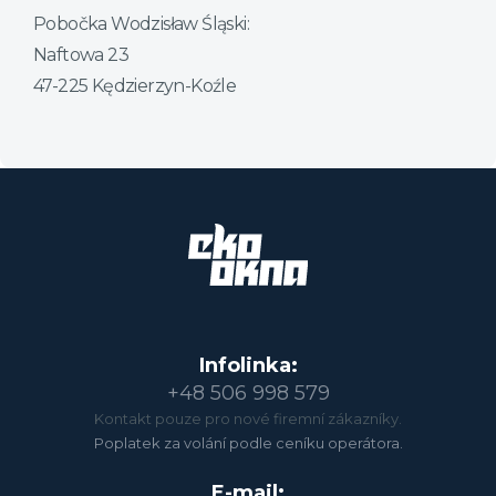
Pobočka Wodzisław Śląski:
Naftowa 23
47-225 Kędzierzyn-Koźle
Infolinka:
+48 506 998 579
Kontakt pouze pro nové firemní zákazníky.
Poplatek za volání podle ceníku operátora.
E-mail: