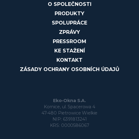
O SPOLEČNOSTI
PRODUKTY
SPOLUPRÁCE
ZPRÁVY
PRESSROOM
KE STAŽENÍ
KONTAKT
ZÁSADY OCHRANY OSOBNÍCH ÚDAJŮ
Eko-Okna S.A.
Kornice, ul. Spacerowa 4
47-480 Pietrowice Wielkie
NIP: 6391813241
KRS: 0000586067