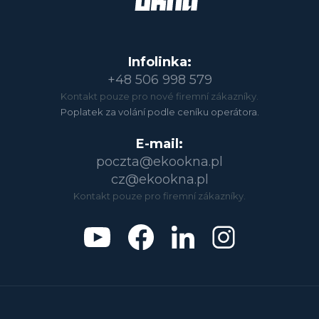
Infolinka:
+48 506 998 579
Kontakt pouze pro nové firemní zákazníky.
Poplatek za volání podle ceníku operátora.
E-mail:
poczta@ekookna.pl
cz@ekookna.pl
Kontakt pouze pro firemní zákazníky.