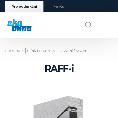
Pro podnikání
Pro Vás
PRODUKTY
STÍNÍCÍ TECHNIKA
FASÁDNÍ ŽALUZIE
RAFF-i