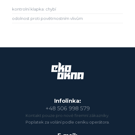
kontrolní klapka: chybí
odolnost proti povětrnostním vlivům
Infolinka:
+48 506 998 579
Kontakt pouze pro nové firemní zákazníky.
Poplatek za volání podle ceníku operátora.