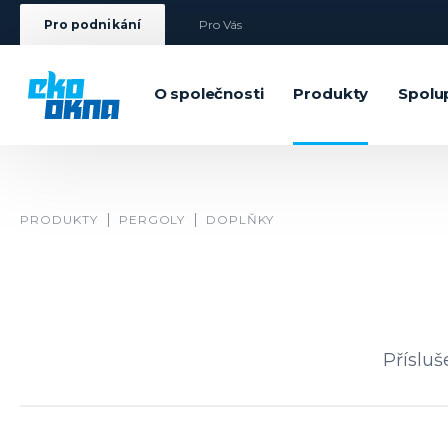
Pro podnikání
Pro Vás
O společnosti
Produkty
Spolu
PRODUKTY
PERGOLY
DOPLŇKY
Přísluš