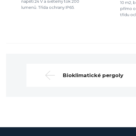
napětí 24 V a světelný tok 200
10 m2, 
lumenů. Třída ochrany IP65.
přímo os
třídu oc
Bioklimatické pergoly