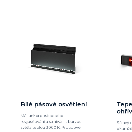
Bílé pásové osvětlení
Tepe
ohří
Má funkci postupného
rozjasňování a stmívání s barvou
Sálavý 
světla teplou 3000 K. Proudové
okamžit