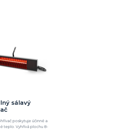
lný sálavý
vač
ohřívač poskytuje účinné a
é teplo. Vyhřívá plochu 8-