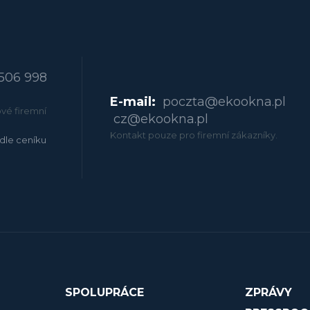
506 998
E-mail:
poczta@ekookna.pl
vé firemní
cz@ekookna.pl
Kontakt pouze pro firemní zákazníky.
dle ceníku
SPOLUPRÁCE
ZPRÁVY