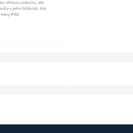
bez ohřevu vzduchu, ale
oby v jeho blízkosti. Má
hrany IP65.