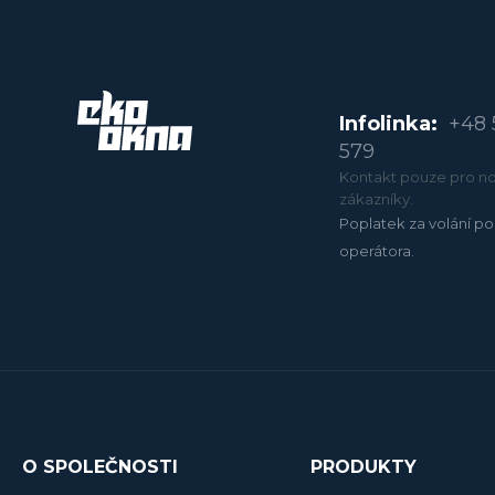
Infolinka:
+48 
579
Kontakt pouze pro no
zákazníky.
Poplatek za volání po
operátora.
O SPOLEČNOSTI
PRODUKTY