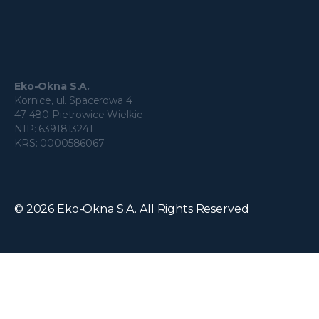
Eko-Okna S.A.
Kornice, ul. Spacerowa 4
47-480 Pietrowice Wielkie
NIP: 6391813241
KRS: 0000586067
© 2026 Eko-Okna S.A. All Rights Reserved