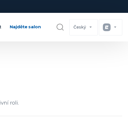
t
Najděte salon
Český
ní roli.