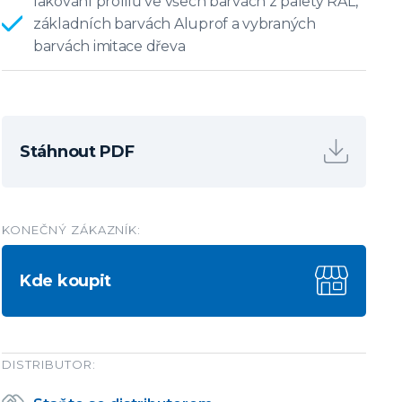
lakování profilů ve všech barvách z palety RAL,
základních barvách Aluprof a vybraných
barvách imitace dřeva
Stáhnout PDF
KONEČNÝ ZÁKAZNÍK:
Kde koupit
DISTRIBUTOR: