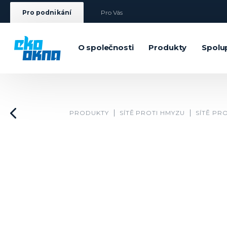
Pro podnikání
Pro Vás
O společnosti
Produkty
Spolu
PRODUKTY
SÍTĚ PROTI HMYZU
SÍTĚ PR