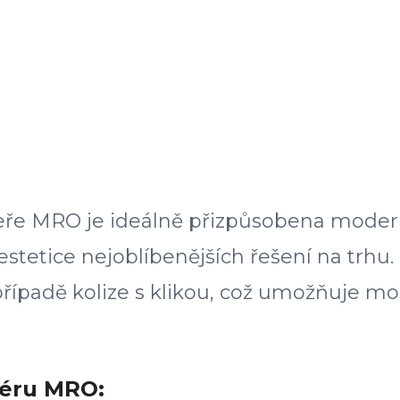
ře MRO je ideálně přizpůsobena moderní
estetice nejoblíbenějších řešení na trh
v případě kolize s klikou, což umožňuje m
iéru MRO: