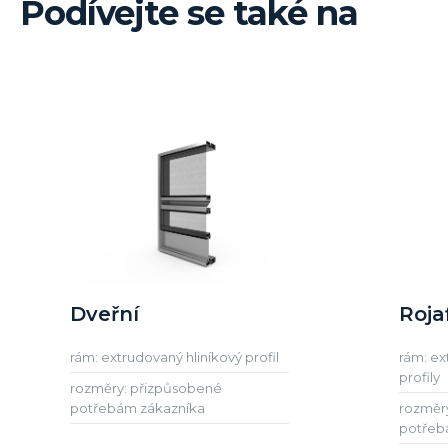
Podívejte se také na
Dveřní
Roja
rám: extrudovaný hliníkový profil
rám: ex
profily
rozměry: přizpůsobené
potřebám zákazníka
rozměr
potřeb