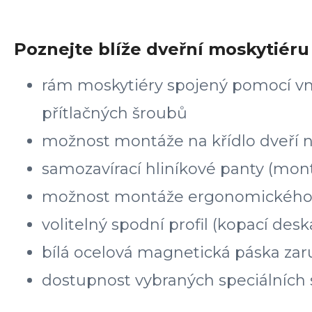
Poznejte blíže dveřní moskytiér
rám moskytiéry spojený pomocí vnit
přítlačných šroubů
možnost montáže na křídlo dveří 
samozavírací hliníkové panty (mo
možnost montáže ergonomického úc
volitelný spodní profil (kopací d
bílá ocelová magnetická páska za
dostupnost vybraných speciálních 