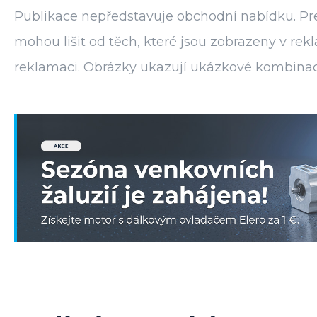
Publikace nepředstavuje obchodní nabídku. Pre
mohou lišit od těch, které jsou zobrazeny v r
reklamaci. Obrázky ukazují ukázkové kombinací 