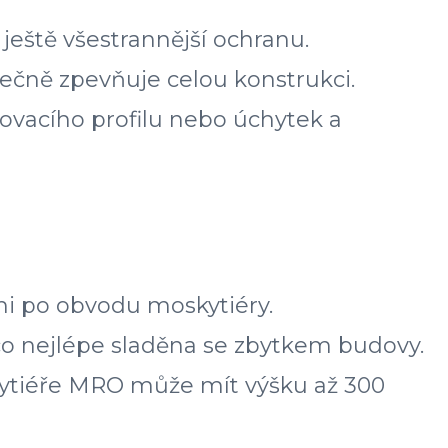
eště všestrannější ochranu.
ečně zpevňuje celou konstrukci.
ovacího profilu nebo úchytek a
i po obvodu moskytiéry.
 co nejlépe sladěna se zbytkem budovy.
kytiéře MRO může mít výšku až 300