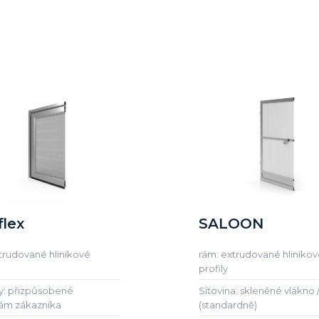
flex
SALOON
trudované hliníkové
rám: extrudované hliníko
profily
y: přizpůsobené
Síťovina: skleněné vlákno 
ám zákazníka
(standardně)