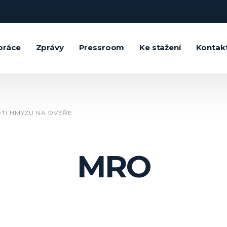
práce
Zprávy
Pressroom
Ke stažení
Kontak
OTI HMYZU NA DVEŘE
MRO