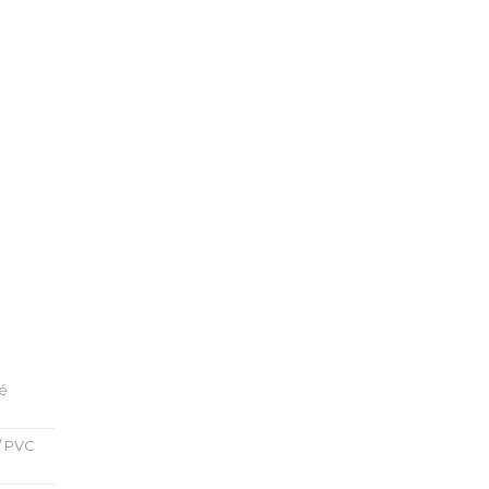
vé
/ PVC