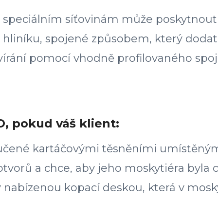
speciálním síťovinám může poskytnout j
 hliníku, spojené způsobem, který dodat
írání pomocí vhodně profilovaného spoj
, pokud váš klient:
ručené kartáčovými těsněními umístěným
otvorů a chce, aby jeho moskytiéra byla
 nabízenou kopací deskou, která v mos