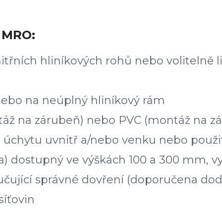
u MRO:
řních hliníkových rohů nebo volitelně l
nebo na neúplný hliníkový rám
ntáž na zárubeň) nebo PVC (montáž na z
hytu uvnitř a/nebo venku nebo použití
eska) dostupný ve výškách 100 a 300 mm,
ručující správné dovření (doporučena d
síťovin