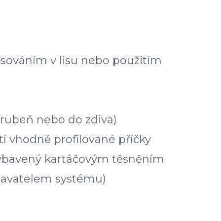
isováním v lisu nebo použitím
árubeň nebo do zdiva)
 vhodně profilované příčky
 vybavený kartáčovým těsněním
odavatelem systému)