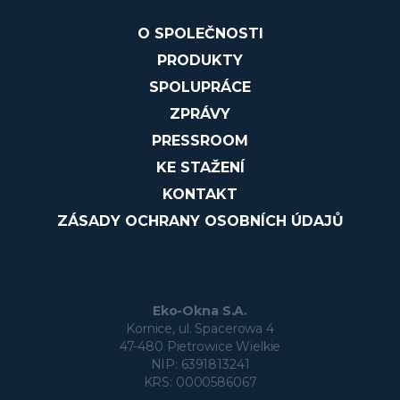
O SPOLEČNOSTI
PRODUKTY
SPOLUPRÁCE
ZPRÁVY
PRESSROOM
KE STAŽENÍ
KONTAKT
ZÁSADY OCHRANY OSOBNÍCH ÚDAJŮ
Eko-Okna S.A.
Kornice, ul. Spacerowa 4
47-480 Pietrowice Wielkie
NIP: 6391813241
KRS: 0000586067