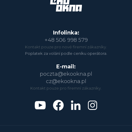
Infolinka:
+48 506 998 579
Kontakt pouze pro nové firemní zákazníky.
Poplatek za volání podle ceníku operátora.
E-mail:
poczta@ekookna.pl
cz@ekookna.pl
Kontakt pouze pro firemní zákazníky.