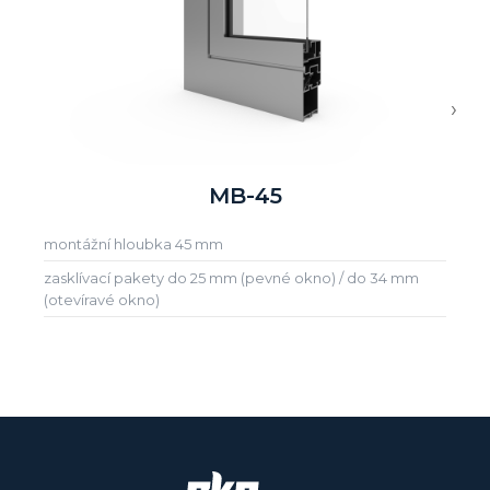
›
MB-45
montážní hloubka 45 mm
zasklívací pakety do 25 mm (pevné okno) / do 34 mm
(otevíravé okno)