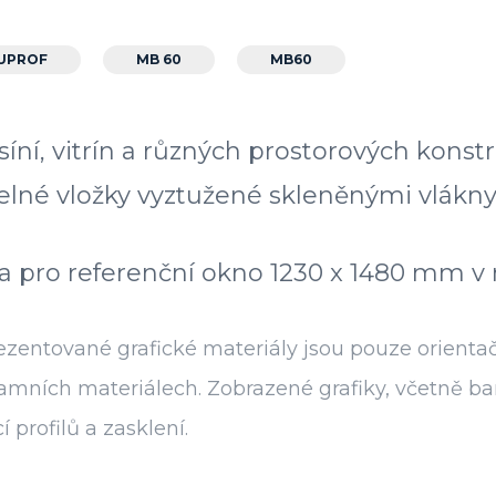
UPROF
MB 60
MB60
dsíní, vitrín a různých prostorových kons
elné vložky vyztužené skleněnými vlákny
pro referenční okno 1230 x 1480 mm v ne
zentované grafické materiály jsou pouze orientač
eklamních materiálech. Zobrazené grafiky, včetn
profilů a zasklení.