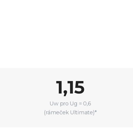
1,15
Uw pro Ug = 0,6
(rámeček Ultimate)*