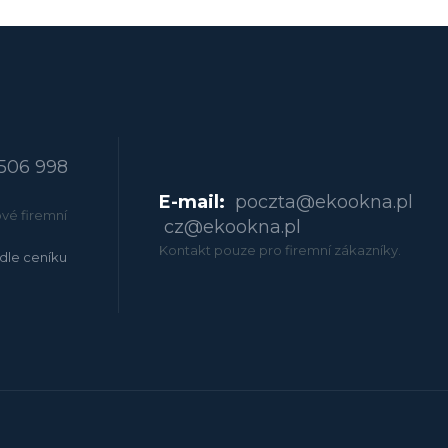
506 998
E-mail:
poczta@ekookna.pl
vé firemní
cz@ekookna.pl
Kontakt pouze pro firemní zákazníky.
dle ceníku