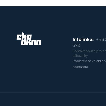
Infolinka:
+48 
579
Kontakt pouze pro no
zákazníky.
Poplatek za volání po
operátora.