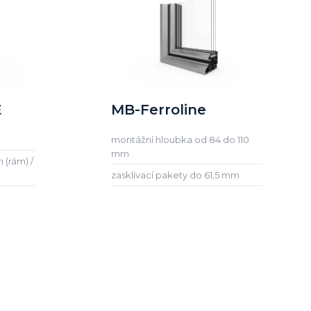
E
MB-Ferroline
montážní hloubka od 84 do 110
mm
 (rám) /
zasklívací pakety do 61,5 mm