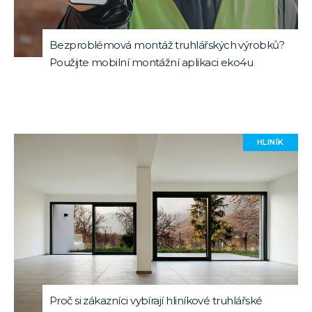
Bezproblémová montáž truhlářských výrobků?
Použijte mobilní montážní aplikaci eko4u
HLINÍK
Proč si zákazníci vybírají hliníkové truhlářské