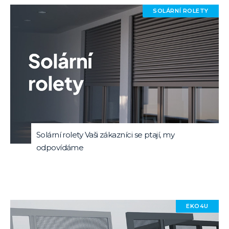
SOLÁRNÍ ROLETY
Solární rolety Vaši zákazníci se ptají, my
odpovídáme
EKO4U