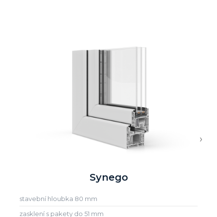
›
Synego
stavební hloubka 80 mm
zasklení s pakety do 51 mm