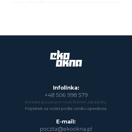
Infolinka:
+48 506 998 579
Kontakt pouze pro nové firemní zákazníky.
Poplatek za volání podle ceníku operátora.
E-mail:
poczta@ekookna.pl