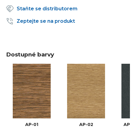
Staňte se distributorem
Zeptejte se na produkt
Dostupné barvy
AP-01
AP-02
AP-03