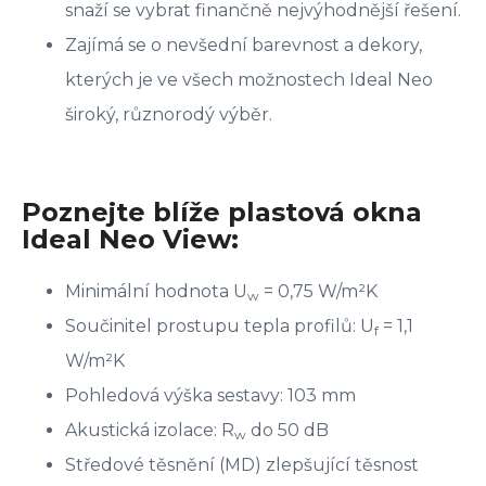
snaží se vybrat finančně nejvýhodnější řešení.
Zajímá se o nevšední barevnost a dekory,
kterých je ve všech možnostech Ideal Neo
široký, různorodý výběr.
Poznejte blíže plastová okna
Ideal Neo View:
Minimální hodnota U
= 0,75 W/m²K
w
Součinitel prostupu tepla profilů: U
= 1,1
f
W/m²K
Pohledová výška sestavy: 103 mm
Akustická izolace: R
do 50 dB
w
Středové těsnění (MD) zlepšující těsnost