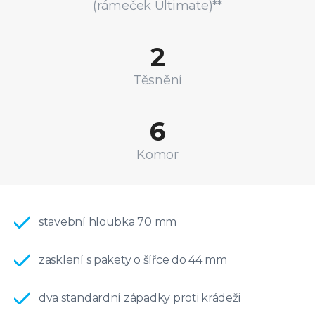
(rámeček Ultimate)**
2
Těsnění
6
Komor
stavební hloubka 70 mm
zasklení s pakety o šířce do 44 mm
dva standardní západky proti krádeži