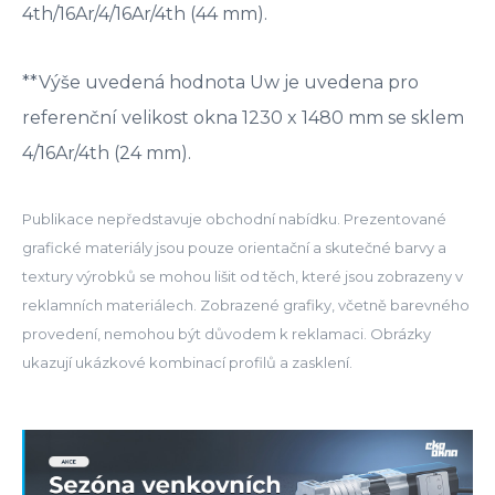
4th/16Ar/4/16Ar/4th (44 mm).
**Výše uvedená hodnota Uw je uvedena pro
referenční velikost okna 1230 x 1480 mm se sklem
4/16Ar/4th (24 mm).
Publikace nepředstavuje obchodní nabídku. Prezentované
grafické materiály jsou pouze orientační a skutečné barvy a
textury výrobků se mohou lišit od těch, které jsou zobrazeny v
reklamních materiálech. Zobrazené grafiky, včetně barevného
provedení, nemohou být důvodem k reklamaci. Obrázky
ukazují ukázkové kombinací profilů a zasklení.