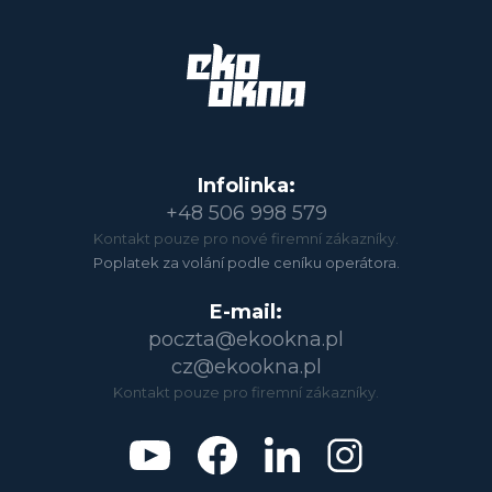
Infolinka:
+48 506 998 579
Kontakt pouze pro nové firemní zákazníky.
Poplatek za volání podle ceníku operátora.
E-mail:
poczta@ekookna.pl
cz@ekookna.pl
Kontakt pouze pro firemní zákazníky.