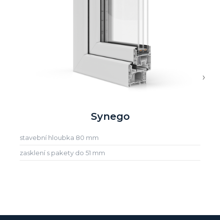
›
Synego
stavební hloubka 80 mm
zasklení s pakety do 51 mm