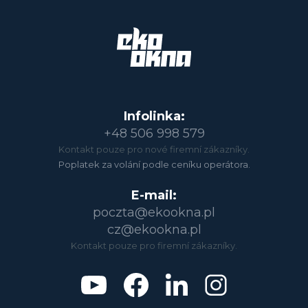
Infolinka:
+48 506 998 579
Kontakt pouze pro nové firemní zákazníky.
Poplatek za volání podle ceníku operátora.
E-mail:
poczta@ekookna.pl
cz@ekookna.pl
Kontakt pouze pro firemní zákazníky.