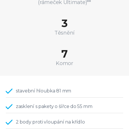
(rámeček Ultimate)**
3
Těsnění
7
Komor
stavební hloubka 81 mm
zasklení s pakety o šířce do 55 mm
2 body proti vloupání na křídlo