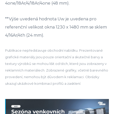
4one/18Ar/4/18Ar/4one (48 mm).
**Výše uvedená hodnota Uw je uvedena pro
referenční velikost okna 1230 x 1480 mm se sklem
4/16Ar/4th (24 mm).
Publikace nepředstavuje obchodní nabídku. Prezentované
grafické materiály jsou pouze orientační a skutečné barvy a
textury výrobků se mohou lišit od těch, které jsou zobrazeny v
reklamních materiálech. Zobrazené grafiky, včetně barevného
provedení, nemohou být důvodem k reklamaci. Obrázky
ukazují ukázkové kombinací profilů a zasklení.