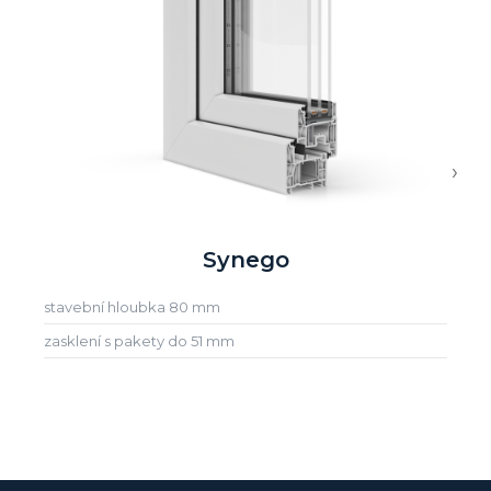
›
Synego
stavební hloubka 80 mm
zasklení s pakety do 51 mm