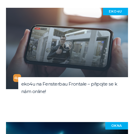
EKO4U
eko4u na Fensterbau Frontale – připojte se k
nám online!
OKNA