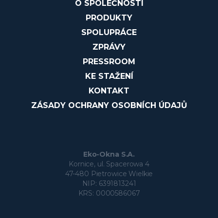
O SPOLEČNOSTI
PRODUKTY
SPOLUPRÁCE
ZPRÁVY
PRESSROOM
KE STAŽENÍ
KONTAKT
ZÁSADY OCHRANY OSOBNÍCH ÚDAJŮ
Eko-Okna S.A.
Kornice, ul. Spacerowa 4
47-480 Pietrowice Wielkie
NIP: 6391813241
KRS: 0000586067