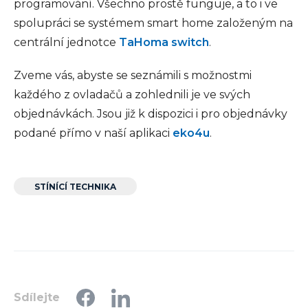
programování. Všechno prostě funguje, a to i ve
spolupráci se systémem smart home založeným na
centrální jednotce
TaHoma switch
.
Zveme vás, abyste se seznámili s možnostmi
každého z ovladačů a zohlednili je ve svých
objednávkách. Jsou již k dispozici i pro objednávky
podané přímo v naší aplikaci
eko4u
.
STÍNÍCÍ TECHNIKA
Sdílejte