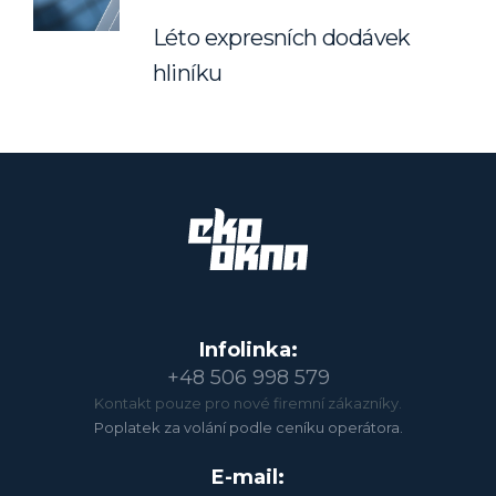
Léto expresních dodávek
hliníku
Infolinka:
+48 506 998 579
Kontakt pouze pro nové firemní zákazníky.
Poplatek za volání podle ceníku operátora.
E-mail: