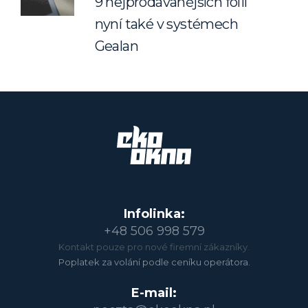
9 nejprodávanějších fólií
nyní také v systémech
Gealan
Infolinka:
+48 506 998 579
Kontakt pouze pro nové firemní zákazníky.
Poplatek za volání podle ceníku operátora.
E-mail: