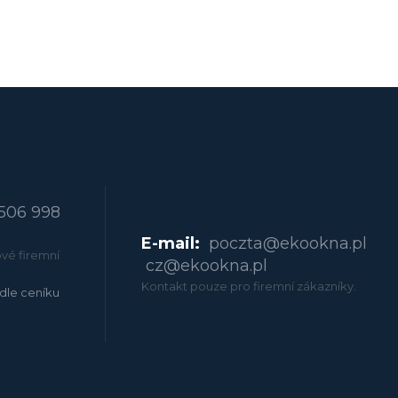
506 998
E-mail:
poczta@ekookna.pl
vé firemní
cz@ekookna.pl
Kontakt pouze pro firemní zákazníky.
dle ceníku