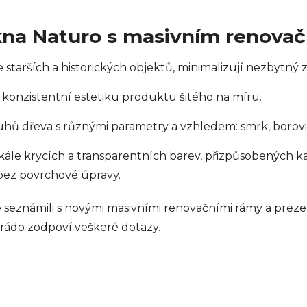
okna Naturo s masivním renov
 starších a historických objektů, minimalizují nezbytný z
 konzistentní estetiku produktu šitého na míru.
ruhů dřeva s různými parametry a vzhledem: smrk, borovi
 škále krycích a transparentních barev, přizpůsobených kaž
ez povrchové úpravy.
seznámili s novými masivními renovačními rámy a preze
rádo zodpoví veškeré dotazy.