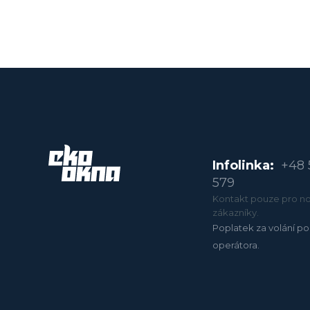
Infolinka:
+48 
579
Kontakt pouze pro no
zákazníky.
Poplatek za volání po
operátora.