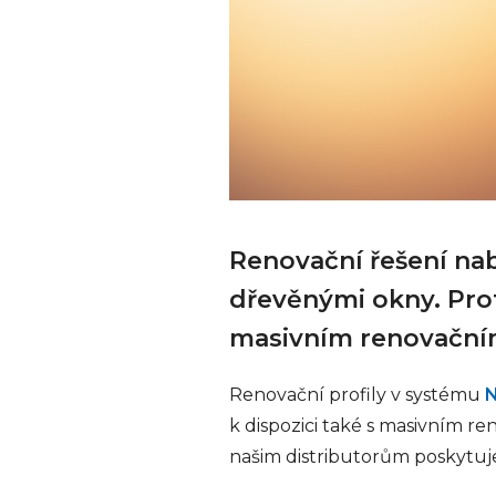
Renovační řešení nab
dřevěnými okny. Prot
masivním renovačn
Renovační profily v systému
N
k dispozici také s masivním 
našim distributorům poskytuje j