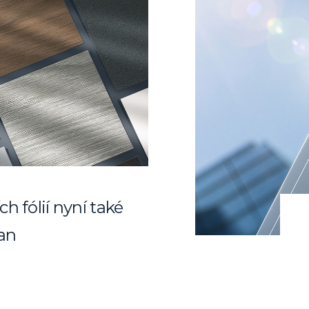
h fólií nyní také
an