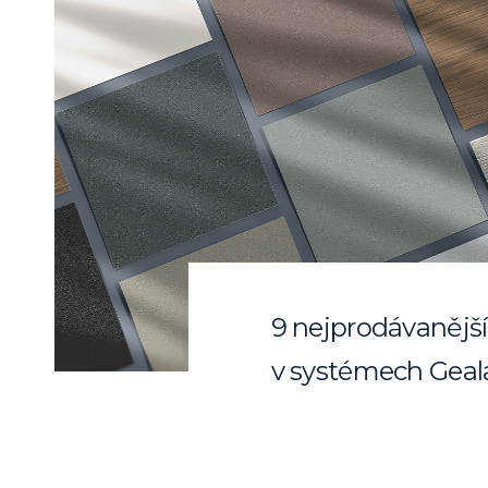
9 nejprodávanějšíc
v systémech Geal