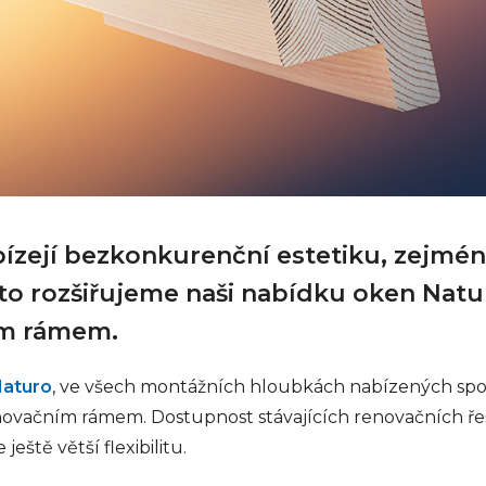
ízejí bezkonkurenční estetiku, zejmén
o rozšiřujeme naši nabídku oken Natur
ím rámem.
aturo
, ve všech montážních hloubkách nabízených spo
renovačním rámem. Dostupnost stávajících renovačních ř
eště větší flexibilitu.