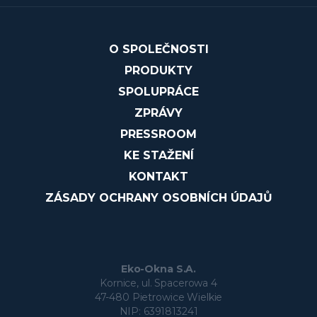
O SPOLEČNOSTI
PRODUKTY
SPOLUPRÁCE
ZPRÁVY
PRESSROOM
KE STAŽENÍ
KONTAKT
ZÁSADY OCHRANY OSOBNÍCH ÚDAJŮ
Eko-Okna S.A.
Kornice, ul. Spacerowa 4
47-480 Pietrowice Wielkie
NIP: 6391813241