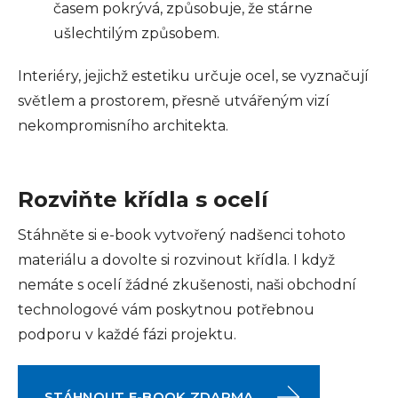
časem pokrývá, způsobuje, že stárne
ušlechtilým způsobem.
Interiéry, jejichž estetiku určuje ocel, se vyznačují
světlem a prostorem, přesně utvářeným vizí
nekompromisního architekta.
Rozviňte křídla s ocelí
Stáhněte si e-book vytvořený nadšenci tohoto
materiálu a dovolte si rozvinout křídla. I když
nemáte s ocelí žádné zkušenosti, naši obchodní
technologové vám poskytnou potřebnou
podporu v každé fázi projektu.
STÁHNOUT E-BOOK ZDARMA