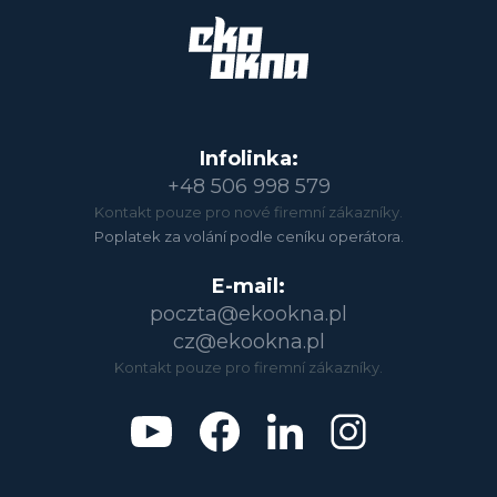
Infolinka:
+48 506 998 579
Kontakt pouze pro nové firemní zákazníky.
Poplatek za volání podle ceníku operátora.
E-mail:
poczta@ekookna.pl
cz@ekookna.pl
Kontakt pouze pro firemní zákazníky.