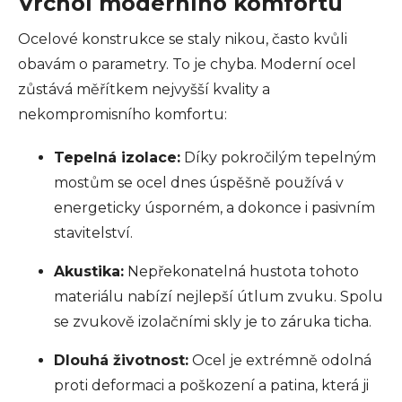
Vrchol moderního komfortu
Ocelové konstrukce se staly nikou, často kvůli
obavám o parametry. To je chyba. Moderní ocel
zůstává měřítkem nejvyšší kvality a
nekompromisního komfortu:
Tepelná izolace:
Díky pokročilým tepelným
mostům se ocel dnes úspěšně používá v
energeticky úsporném, a dokonce i pasivním
stavitelství.
Akustika:
Nepřekonatelná hustota tohoto
materiálu nabízí nejlepší útlum zvuku. Spolu
se zvukově izolačními skly je to záruka ticha.
Dlouhá životnost:
Ocel je extrémně odolná
proti deformaci a poškození a patina, která ji