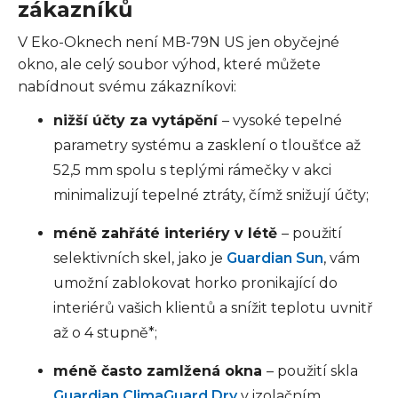
zákazníků
V Eko-Oknech není MB-79N US jen obyčejné
okno, ale celý soubor výhod, které můžete
nabídnout svému zákazníkovi:
nižší účty za vytápění
– vysoké tepelné
parametry systému a zasklení o tloušťce až
52,5 mm spolu s teplými rámečky v akci
minimalizují tepelné ztráty, čímž snižují účty;
méně zahřáté interiéry v létě
– použití
selektivních skel, jako je
Guardian Sun
, vám
umožní zablokovat horko pronikající do
interiérů vašich klientů a snížit teplotu uvnitř
až o 4 stupně*;
méně často zamlžená okna
– použití skla
Guardian ClimaGuard Dry
v izolačním