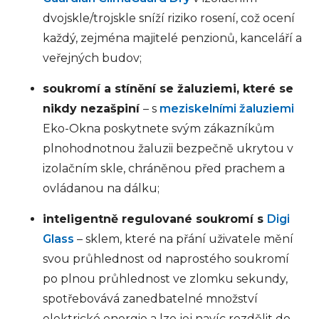
dvojskle/trojskle sníží riziko rosení, což ocení
každý, zejména majitelé penzionů, kanceláří a
veřejných budov;
soukromí a stínění se žaluziemi, které se
nikdy nezašpiní
– s
meziskelními žaluziemi
Eko-Okna poskytnete svým zákazníkům
plnohodnotnou žaluzii bezpečně ukrytou v
izolačním skle, chráněnou před prachem a
ovládanou na dálku;
inteligentně regulované soukromí s
Digi
Glass
– sklem, které na přání uživatele mění
svou průhlednost od naprostého soukromí
po plnou průhlednost ve zlomku sekundy,
spotřebovává zanedbatelné množství
elektrické energie a lze jej navíc rozdělit do