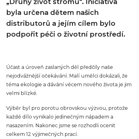
„Druhý život stromu". Iniciativa
byla určena dětem našich
distributorů a jejím cílem bylo
podpořit péči o životní prostředí.
Účast a úroveň zaslaných děl předčily naše
nejodvážnější očekávání. Malí umělci dokázali, že
téma ekologie a dávání věcem nového života je jim
velmi blízké.
Výběr byl pro porotu obrovskou výzvou, protože
každé dílo vynikalo jedinečným nápadem a
nasazením. Nakonec jsme se rozhodli ocenit
celkem 12 výjimečných prací.