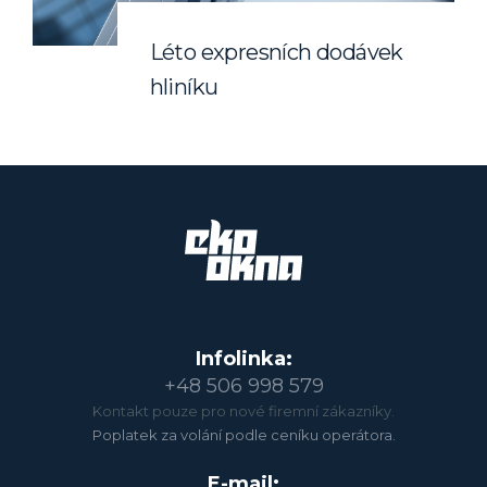
Léto expresních dodávek
hliníku
Infolinka:
+48 506 998 579
Kontakt pouze pro nové firemní zákazníky.
Poplatek za volání podle ceníku operátora.
E-mail: