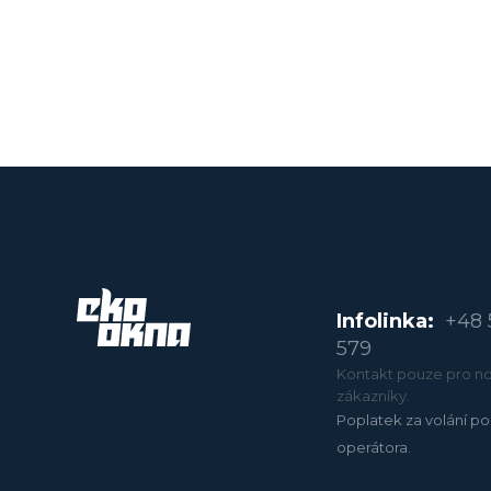
Infolinka:
+48 
579
Kontakt pouze pro no
zákazníky.
Poplatek za volání po
operátora.