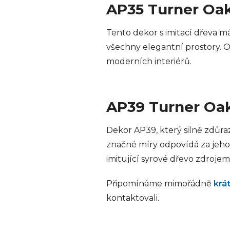
AP35 Turner Oa
Tento dekor s imitací dřeva má
všechny elegantní prostory. Oc
moderních interiérů.
AP39 Turner Oa
Dekor AP39, který silně zdůra
značné míry odpovídá za jeho 
imitující syrové dřevo zdroj
Připomínáme mimořádně
krá
kontaktovali.