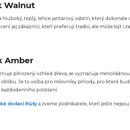
k Walnut
 hluboký, teplý, lehce jantarový odstín, který dokonale 
ení jej zákazníci, kteří preferují tradici, ale může být 
k Amber
zňuje přirozený vzhled dřeva, se vyznačuje mimořádnou 
oblibu. Je to volba pro milovníky přírody, pro které bud
em každodenního potěšení.
tké dodací lhůty
a zveme podnikatele, kteří ještě nejsou 