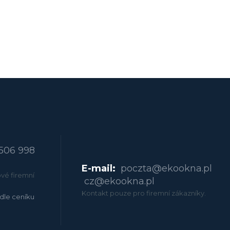
506 998
E-mail:
poczta@ekookna.pl
vé firemní
cz@ekookna.pl
Kontakt pouze pro firemní zákazníky.
dle ceníku