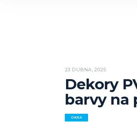
23 DUBNA, 2025
Dekory P
barvy na 
OKNA