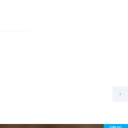
›
DŘEVO