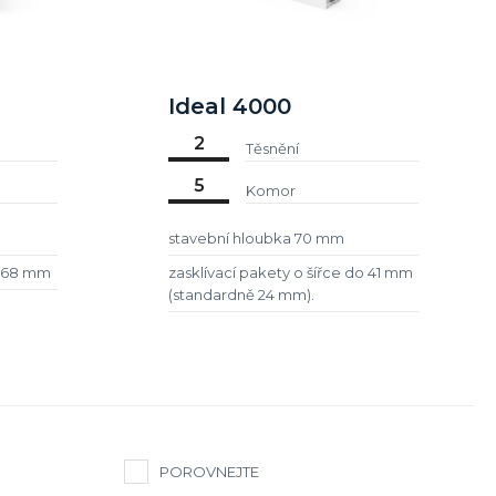
Ideal 4000
2
Těsnění
5
Komor
stavební hloubka 70 mm
o 68 mm
zasklívací pakety o šířce do 41 mm
(standardně 24 mm).
POROVNEJTE