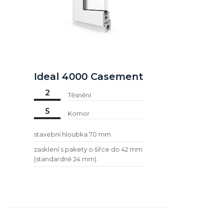
Ideal 4000 Casement
2
Těsnění
5
Komor
stavební hloubka 70 mm
zasklení s pakety o šířce do 42 mm
(standardně 24 mm).