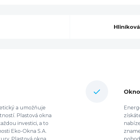
Hliníkov
Okno 
tetický a umožňuje
Energe
tností. Plastová okna
získát
ždou investici, a to
nabíze
nosti Eko-Okna S.A.
znamen
ury. Plastová okna
pohodu