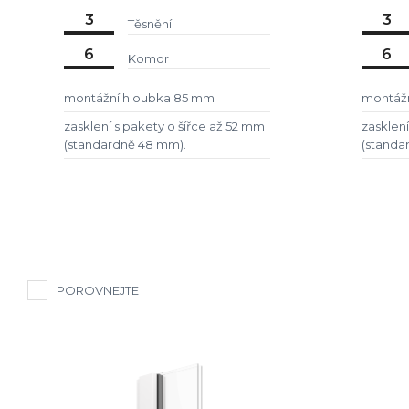
3
3
Těsnění
6
6
Komor
montážní hloubka 85 mm
montáž
zasklení s pakety o šířce až 52 mm
zasklení
(standardně 48 mm).
(standa
POROVNEJTE