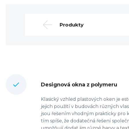
Produkty
Designová okna z polymeru
Klasický vzhled plastových oken je es
jejich použití v budovách různých vlas
jsou řešením vhodným prakticky pro ka
tím spíše, že dodatečná řešení společ
umožňují dodat jim různé barvy a text