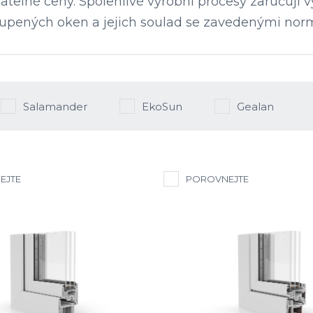
ijatelné ceny. Spolehlivé výrobní procesy zaručují
upených oken a jejich soulad se zavedenými nor
Salamander
EkoSun
Gealan
EJTE
POROVNEJTE