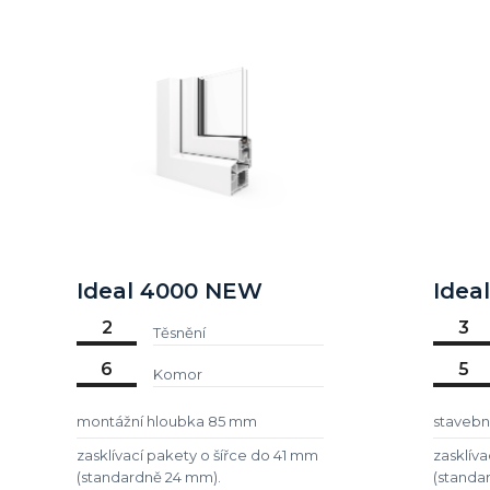
Ideal 4000 NEW
Idea
2
3
Těsnění
6
5
Komor
montážní hloubka 85 mm
stavebn
zasklívací pakety o šířce do 41 mm
zasklíva
(standardně 24 mm).
(standa