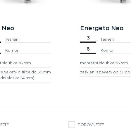
l Neo
Energeto Neo
3
Těsnění
Těsnění
6
Komor
Komor
í hloubka 76 mm
montážní hloubka 76 mm
í s pakety o šířce do 60 mm
zasklení s pakety od 36 d
rdní vložka 24 mm)
EJTE
POROVNEJTE