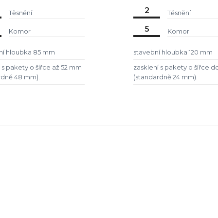
2
Těsnění
Těsnění
5
Komor
Komor
ní hloubka 85 mm
stavební hloubka 120 mm
 s pakety o šířce až 52 mm
zasklení s pakety o šířce 
rdně 48 mm).
(standardně 24 mm).