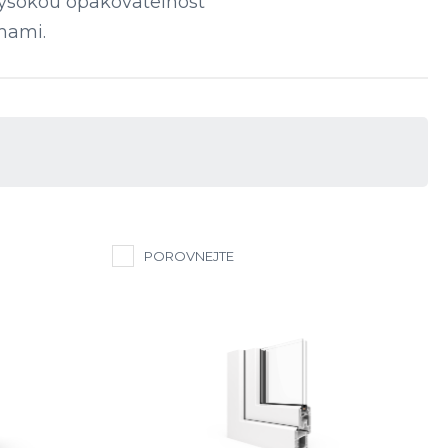
 vysokou opakovatelnost
mami.
POROVNEJTE