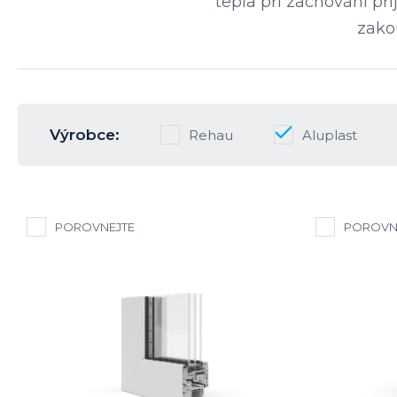
tepla při zachování př
zako
Výrobce:
Rehau
Aluplast
POROVNEJTE
POROVN