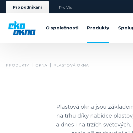
Pro podnikání
Pro Vás
O společnosti
Produkty
Spolu
PRODUKTY
OKNA
PLASTOVÁ OKNA
Plastová okna jsou základem
na trhu díky nabídce plasto
a dnes i na trzích světových