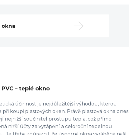
á okna
PVC – teplé okno
tická účinnost je nejdůležitější výhodou, kterou
e při koupi plastových oken. Právě plastová okna dnes
jí nejnižší součinitel prostupu tepla, což přímo
á nižší účty za vytápění a celoroční tepelnou
. Je třeba zdůraznit, že úsporná okna vyráběná naší