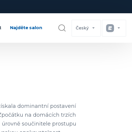
t
Najděte salon
Český
získala dominantní postavení
 Zpočátku na domácích trzích
é úrovně součinitele prostupu