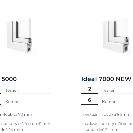
l 5000
Ideal 7000 NEW
2
Těsnění
Těsnění
6
Komor
Komor
í hloubka 70 mm
montážní hloubka 85 mm
cí pakety o šířce do 41 mm
zasklívací pakety o šířce 
rdně 24 mm).
(standardně 24 mm)