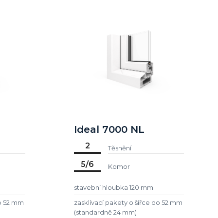
Ideal 7000 NL
2
Těsnění
5/6
Komor
stavební hloubka 120 mm
do 52 mm
zasklívací pakety o šířce do 52 mm
(standardně 24 mm)