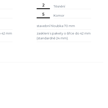
2
Těsnění
5
Komor
stavební hloubka 70 mm
do 42 mm
zasklení s pakety o šířce do 42 mm
(standardně 24 mm).