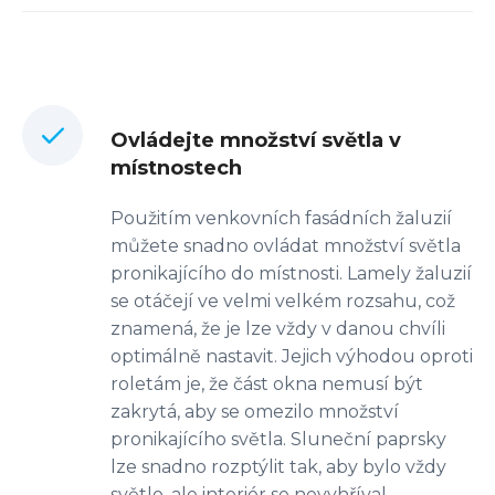
Ovládejte množství světla v
místnostech
Použitím venkovních fasádních žaluzií
můžete snadno ovládat množství světla
pronikajícího do místnosti. Lamely žaluzií
se otáčejí ve velmi velkém rozsahu, což
znamená, že je lze vždy v danou chvíli
optimálně nastavit. Jejich výhodou oproti
roletám je, že část okna nemusí být
zakrytá, aby se omezilo množství
pronikajícího světla. Sluneční paprsky
lze snadno rozptýlit tak, aby bylo vždy
světlo, ale interiér se nevyhříval.