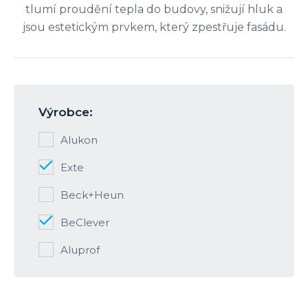
tlumí proudění tepla do budovy, snižují hluk a
jsou estetickým prvkem, který zpestřuje fasádu.
Výrobce:
Alukon
Exte
Beck+Heun
BeClever
Aluprof