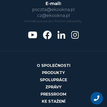
E-mail:
poczta@ekookna.pl
cz@ekookna.pl
Kontakt pouze pro firemní zákazníky.
O SPOLEČNOSTI
PRODUKTY
SPOLUPRÁCE
ZPRÁVY
Zeptejte
PRESSROOM
se
na
KE STAŽENÍ
produkt