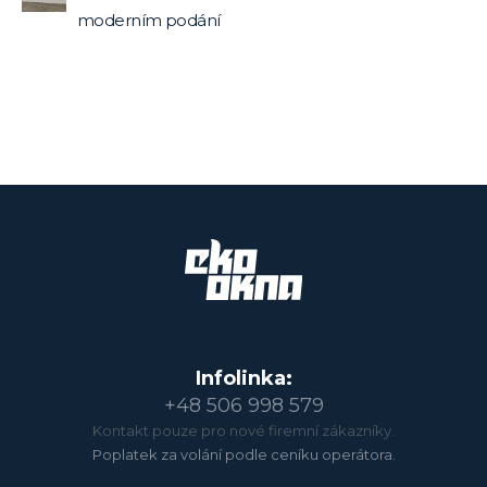
moderním podání
Infolinka:
+48 506 998 579
Kontakt pouze pro nové firemní zákazníky.
Poplatek za volání podle ceníku operátora.