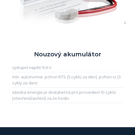
›
Nouzový akumulátor
výstupní napětí 9,6 V
min. autonomie: pohon RTS (5 cyklů za den), pohon io (3
cykly za den)
zásoba energie je dostatečná pro provedení 10 cyklů
(otevření/zavření) za 24 hodin