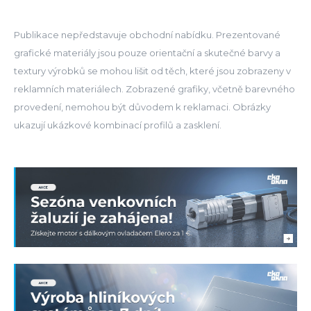
Publikace nepředstavuje obchodní nabídku. Prezentované
grafické materiály jsou pouze orientační a skutečné barvy a
textury výrobků se mohou lišit od těch, které jsou zobrazeny v
reklamních materiálech. Zobrazené grafiky, včetně barevného
provedení, nemohou být důvodem k reklamaci. Obrázky
ukazují ukázkové kombinací profilů a zasklení.