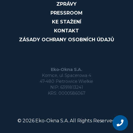
ZPRÁVY
PRESSROOM
KE STAŽENÍ
KONTAKT
ZÁSADY OCHRANY OSOBNÍCH ÚDAJŮ
Eko-Okna S.A.
Kornice, ul. Spacerowa 4
47-480 Pietrowice Wielkie
NIP: 6391813241
KRS: 0000586067
Zeptejte
se
© 2026 Eko-Okna S.A. All Rights Reserved
na
produkt