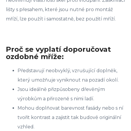
neovlivňují vlastnosti skel proti vloupání. Zasklívací
lišty s přesahem, které jsou nutné pro montáž
mříží, lze použít i samostatně, bez použití mříží.
Proč se vyplatí doporučovat
ozdobné mříže:
Představují neobvyklý, vzrušující doplněk,
který umožňuje vyniknout na pozadí okolí.
Jsou ideálně přizpůsobeny dřevěným
výrobkům a přirozeně s nimi ladí.
Mohou doplňovat barevnost fasády nebo s ní
tvořit kontrast a zajistit tak budově originální
vzhled.