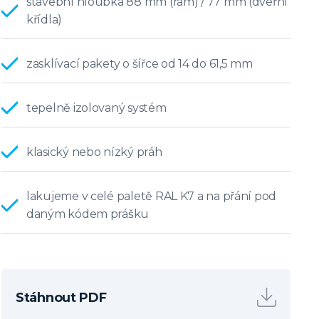
stavební hloubka 88 mm (rám) / 77 mm (dveřní
křídla)
zasklívací pakety o šířce od 14 do 61,5 mm
tepelně izolovaný systém
klasický nebo nízký práh
lakujeme v celé paletě RAL K7 a na přání pod
daným kódem prášku
Stáhnout PDF