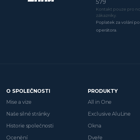
579
Kontakt pouze pro no
zákazníky.
Poplatek za volání po
operátora.
O SPOLEČNOSTI
PRODUKTY
Mise a vize
All in One
Naše silné stránky
Exclusive AluLine
Historie společnosti
Okna
Ocenění
Dveře