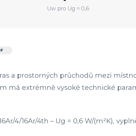
Uw pro Ug = 0,6
OF
eras a prostorných průchodů mezi místn
ém má extrémně vysoké technické parame
6Ar/4/16Ar/4th – Ug = 0,6 W/(m²K), vyp