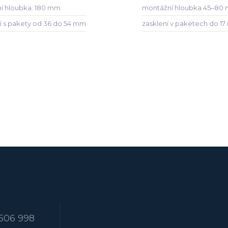
í hloubka: 180 mm
montážní hloubka 45–80
í s pakety od 36 do 54 mm
zasklení v paketech do 1
506 998