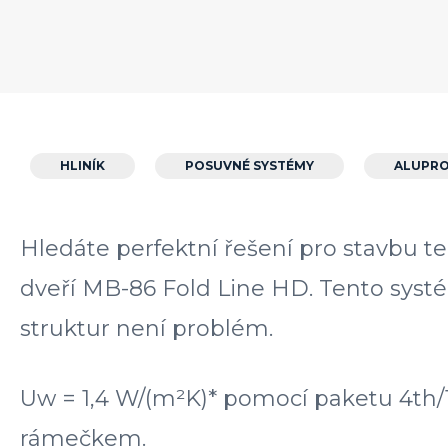
HLINÍK
POSUVNÉ SYSTÉMY
ALUPR
Hledáte perfektní řešení pro stavbu t
dveří MB-86 Fold Line HD. Tento syst
struktur není problém.
Uw = 1,4 W/(m²K)* pomocí paketu 4th/1
rámečkem.