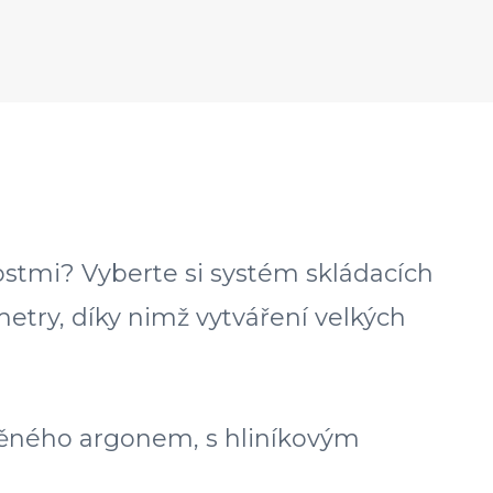
ostmi? Vyberte si systém skládacích
try, díky nimž vytváření velkých
lněného argonem, s hliníkovým