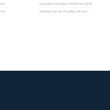
 mm
Stavební hloubka 70/126 mm (2/3)
7 mm
Zasklení až do tloušťky 36 mm