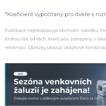
*Koeficient vypočítaný pro dveře s r
Publikace nepředstavuje obchodní nabídku. Pre
mohou lišit od těch, které jsou zobrazeny v r
reklamaci. Obrázky ukazují ukázkové kombinací 