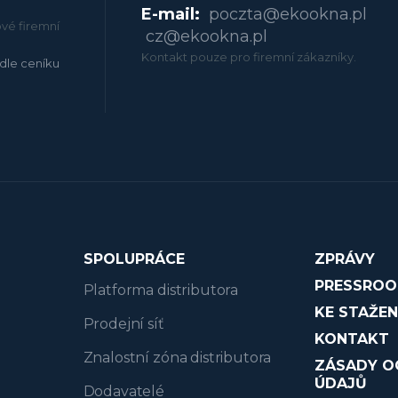
E-mail:
poczta@ekookna.pl
vé firemní
cz@ekookna.pl
Kontakt pouze pro firemní zákazníky.
dle ceníku
SPOLUPRÁCE
ZPRÁVY
PRESSRO
Platforma distributora
KE STAŽEN
Prodejní síť
KONTAKT
Znalostní zóna distributora
ZÁSADY O
ÚDAJŮ
Dodavatelé