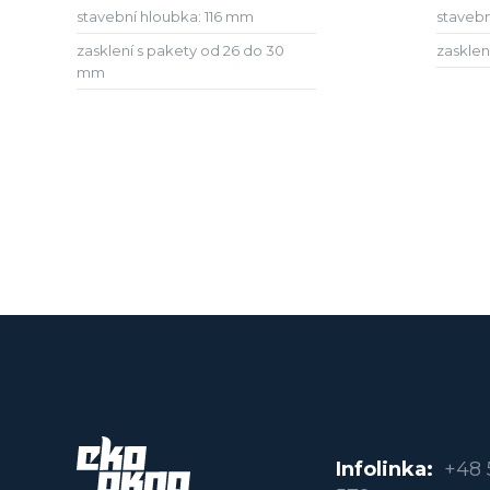
stavební hloubka: 116 mm
stavebn
zasklení s pakety od 26 do 30
zasklen
mm
Infolinka:
+48 