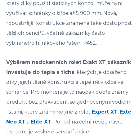
který díky použití statických konzol může nyní
využívat schránky o šířce až 5 900 mm. Nová,
robustnější konstrukce znamená také dostupnost
těžších pancířů, včetně zákazníky často
vybíraného hliníkového řešení PA52.
Výběrem nadokenních rolet Exakt XT zákazník
investuje do tepla a ticha
, kterých je dosaženo
díky jejich těsné konstrukci a tepelné vložce ve
schránce. Pro montéra je to naopak dobře známý
produkt bez překvapení, se sjednocenými vodicími
lištami, které zná mimo jiné z rolet
Expert XT
,
Exte
Neo XT
a
Elite XT
. Pohodlná čelní revize navíc
usnadňuje veškeré servisní práce.