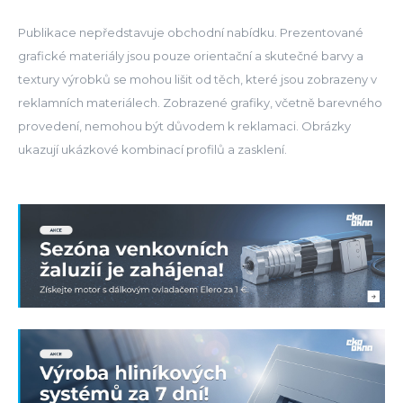
Publikace nepředstavuje obchodní nabídku. Prezentované
grafické materiály jsou pouze orientační a skutečné barvy a
textury výrobků se mohou lišit od těch, které jsou zobrazeny v
reklamních materiálech. Zobrazené grafiky, včetně barevného
provedení, nemohou být důvodem k reklamaci. Obrázky
ukazují ukázkové kombinací profilů a zasklení.