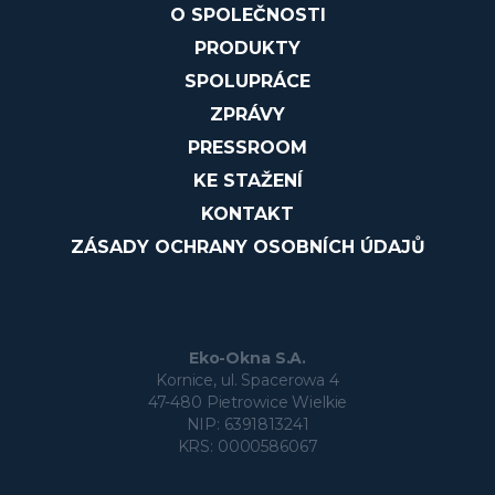
O SPOLEČNOSTI
PRODUKTY
SPOLUPRÁCE
ZPRÁVY
PRESSROOM
KE STAŽENÍ
KONTAKT
ZÁSADY OCHRANY OSOBNÍCH ÚDAJŮ
Eko-Okna S.A.
Kornice, ul. Spacerowa 4
47-480 Pietrowice Wielkie
NIP: 6391813241
KRS: 0000586067