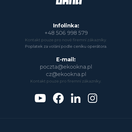
Infolinka:
+48 506 998 579
Kontakt pouze pro nové firemní zákazníky.
Poplatek za volání podle ceníku operátora.
E-mail:
poczta@ekookna.pl
cz@ekookna.pl
Kontakt pouze pro firemní zákazníky.