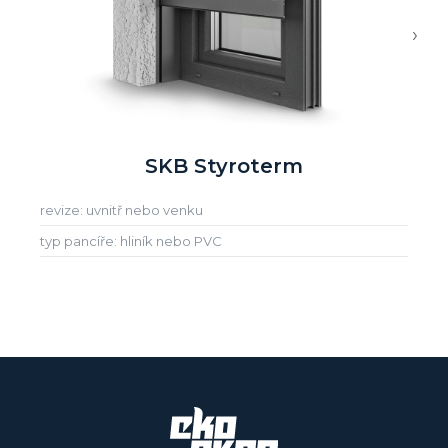
›
SKB Styroterm
revize: uvnitř nebo venku
typ pancíře: hliník nebo PVC