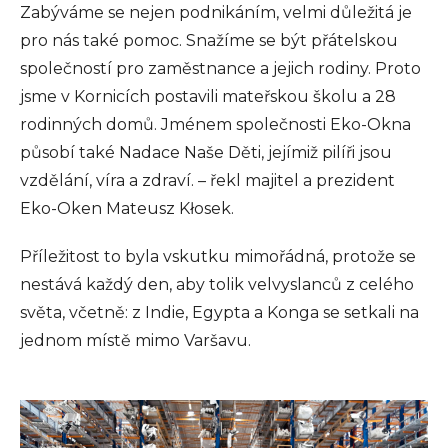
Zabýváme se nejen podnikáním, velmi důležitá je
pro nás také pomoc. Snažíme se být přátelskou
společností pro zaměstnance a jejich rodiny. Proto
jsme v Kornicích postavili mateřskou školu a 28
rodinných domů. Jménem společnosti Eko-Okna
působí také Nadace Naše Děti, jejímiž pilíři jsou
vzdělání, víra a zdraví. – řekl majitel a prezident
Eko-Oken Mateusz Kłosek.
Příležitost to byla vskutku mimořádná, protože se
nestává každý den, aby tolik velvyslanců z celého
světa, včetně: z Indie, Egypta a Konga se setkali na
jednom místě mimo Varšavu.