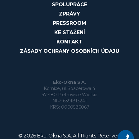
SPOLUPRÁCE
ZPRÁVY
PRESSROOM
KE STAŽENÍ
KONTAKT
ZÁSADY OCHRANY OSOBNÍCH ÚDAJŮ
Eko-Okna S.A.
Kornice, ul. Spacerowa 4
47-480 Pietrowice Wielkie
NIP: 6391813241
KRS: 0000586067
Zeptejte
se
© 2026 Eko-Okna S.A. All Rights Reserved